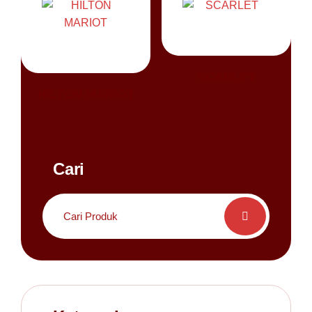
SCARLET
HILTON MARIOT
Cari
Search
for: