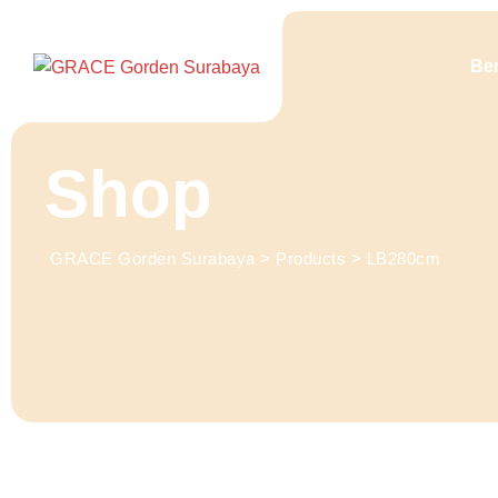
Skip
to
Be
content
Shop
GRACE Gorden Surabaya
>
Products
>
LB280cm