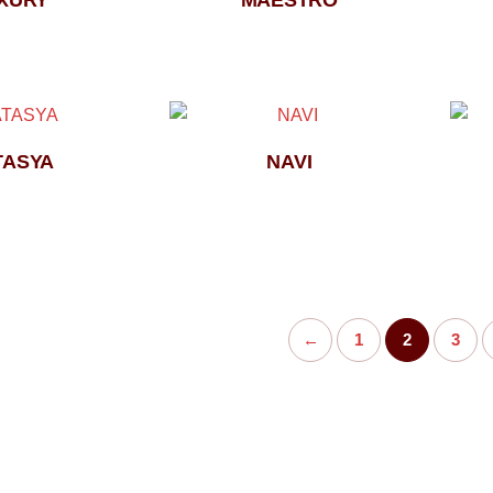
XURY
MAESTRO
TASYA
NAVI
←
1
2
3